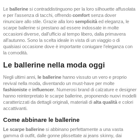
Le
ballerine
si contraddistinguono per la loro silhouette affusolata
e per l’assenza di tacchi, offrendo
comfort
senza dover
rinunciare allo stile. Grazie alla loro
semplicità
ed eleganza, le
scarpe ballerine si prestano ad essere indossate in molte
occasioni diverse, dall’ufficio al tempo libero, dalla primavera
all’autunno. Sono la scelta ideale in vista di un viaggio o di
qualsiasi occasione dove è importante coniugare l’eleganza con
la comodità.
Le ballerine nella moda oggi
Negli ultimi anni,
le ballerine
hanno vissuto un vero e proprio
revival nella moda, diventando un must-have per molte
fashioniste
e
influencer
. Numerosi brand di calzature e designer
hanno reinterpretato le scarpe ballerine, proponendo nuovi modelli
caratterizzati da dettagli originali, materiali di
alta qualità
e colori
accattivanti.
Come abbinare le ballerine
Le scarpe ballerine
si abbinano perfettamente a una vasta
gamma di outfit, dalle gonne plissettate ai jeans skinny, dai